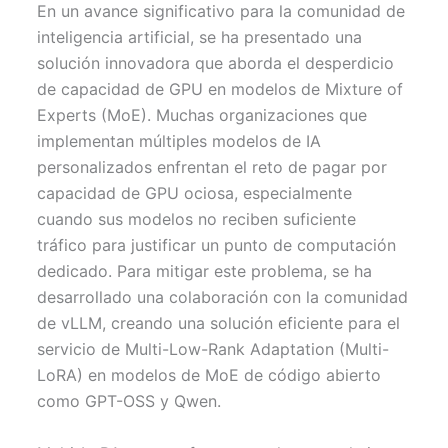
w
e
t
i
t
En un avance significativo para la comunidad de
i
b
e
l
s
t
o
r
A
inteligencia artificial, se ha presentado una
t
o
e
p
solución innovadora que aborda el desperdicio
e
k
s
p
r
t
de capacidad de GPU en modelos de Mixture of
)
Experts (MoE). Muchas organizaciones que
implementan múltiples modelos de IA
personalizados enfrentan el reto de pagar por
capacidad de GPU ociosa, especialmente
cuando sus modelos no reciben suficiente
tráfico para justificar un punto de computación
dedicado. Para mitigar este problema, se ha
desarrollado una colaboración con la comunidad
de vLLM, creando una solución eficiente para el
servicio de Multi-Low-Rank Adaptation (Multi-
LoRA) en modelos de MoE de código abierto
como GPT-OSS y Qwen.