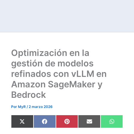
Optimización en la
gestión de modelos
refinados con vLLM en
Amazon SageMaker y
Bedrock
Por
MyR
/
2 marzo 2026
Compartir
Compartir
Compartir
Compartir
Comparti
X
F
P
E
W
en
en
en
en
en
(
a
i
m
h
T
c
n
a
a