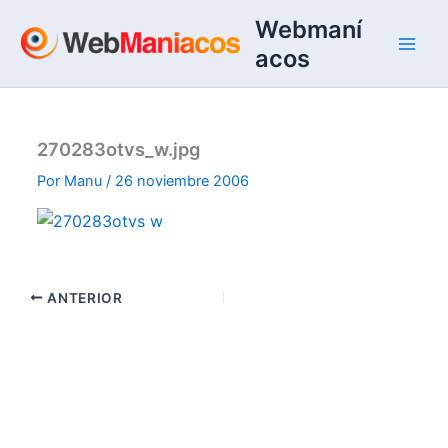
Ir
Webmaní
al
acos
contenido
270283otvs_w.jpg
Por
Manu
/
26 noviembre 2006
ANTERIOR