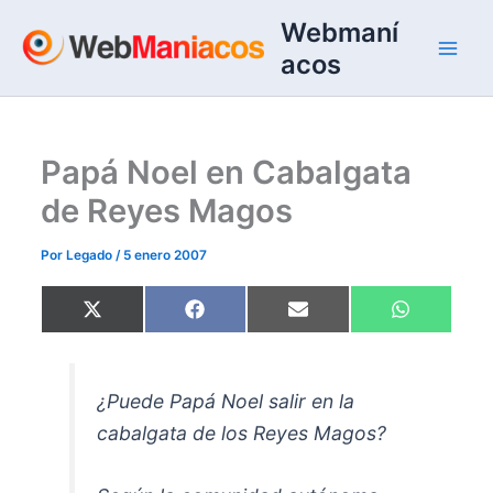
Ir
Webmaní
al
acos
contenido
Papá Noel en Cabalgata
de Reyes Magos
Por
Legado
/
5 enero 2007
Compartir
Compartir
Compartir
Compartir
X
F
E
W
en
en
en
en
(
a
m
h
T
c
a
a
w
e
i
t
i
b
l
s
t
o
A
¿Puede Papá Noel salir en la
t
o
p
e
k
p
cabalgata de los Reyes Magos?
r
)