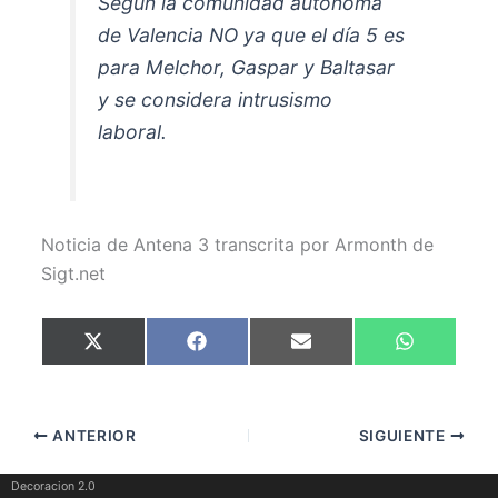
Según la comunidad autónoma
de Valencia NO ya que el día 5 es
para Melchor, Gaspar y Baltasar
y se considera intrusismo
laboral.
Noticia de Antena 3 transcrita por Armonth de
Sigt.net
Compartir
Compartir
Compartir
Compartir
X
F
E
W
en
en
en
en
(
a
m
h
T
c
a
a
w
e
i
t
i
b
l
s
t
o
A
ANTERIOR
SIGUIENTE
t
o
p
e
k
p
r
)
Decoracion 2.0