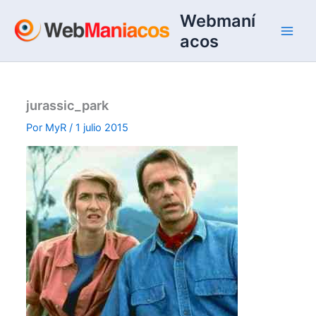
Ir
Webmaní
al
acos
contenido
jurassic_park
Por
MyR
/
1 julio 2015