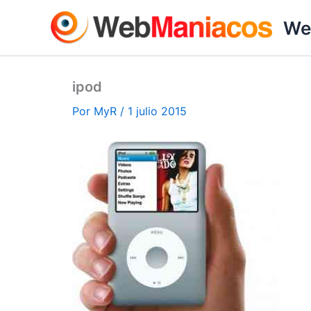
Ir
We
al
contenido
ipod
Por
MyR
/
1 julio 2015