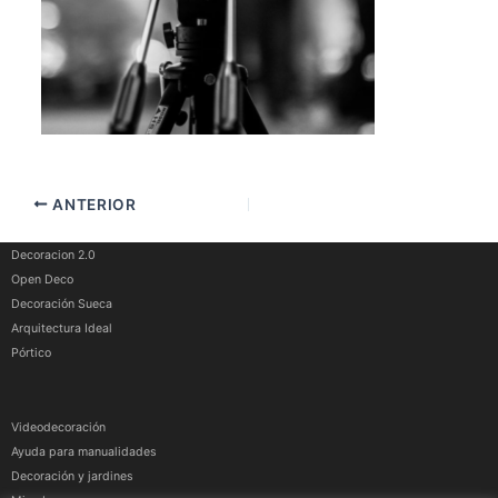
ANTERIOR
Decoracion 2.0
Open Deco
Decoración Sueca
Arquitectura Ideal
Pórtico
Videodecoración
Ayuda para manualidades
Decoración y jardines