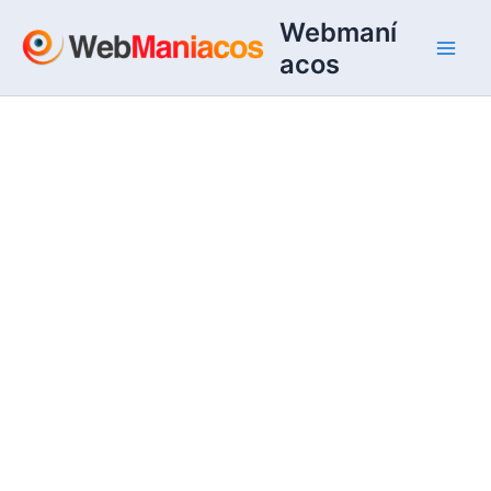
Ir
Webmaní
al
acos
contenido