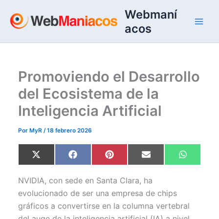
Ir
Webmaní
al
acos
contenido
Promoviendo el Desarrollo
del Ecosistema de la
Inteligencia Artificial
Por
MyR
/
18 febrero 2026
Compartir
Compartir
Compartir
Compartir
Comparti
X
F
P
E
W
en
en
en
en
en
(
a
i
m
h
T
c
n
a
a
w
e
t
i
t
NVIDIA, con sede en Santa Clara, ha
i
b
e
l
s
t
o
r
A
evolucionado de ser una empresa de chips
t
o
e
p
gráficos a convertirse en la columna vertebral
e
k
s
p
r
t
del auge de la inteligencia artificial (IA) a nivel