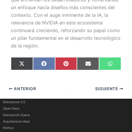
un enfoque hacia diseños más conscientes del
contexto. Con el auge inminente de la IA, la
relevancia de NVIDIA en este ecosistema
continuará creciendo, reforzando su papel como
un pilar fundamental en el desarrollo tecnológico
de la región.
Compartir
Compartir
Compartir
Compartir
Comparti
X
F
P
E
W
en
en
en
en
en
(
a
i
m
h
T
c
n
a
a
w
e
t
i
t
i
b
e
l
s
t
o
r
A
ANTERIOR
SIGUIENTE
t
o
e
p
e
k
s
p
r
t
)
Decoracion 2.0
Open Deco
Decoración Sueca
Arquitectura Ideal
Pórtico