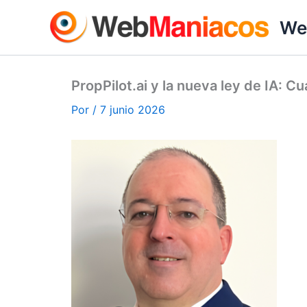
Ir
We
al
contenido
PropPilot.ai y la nueva ley de IA: C
Por
/
7 junio 2026