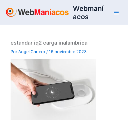
Ir
Webmaní
al
acos
contenido
estandar iq2 carga inalambrica
Por
Angel Carrero
/
16 noviembre 2023