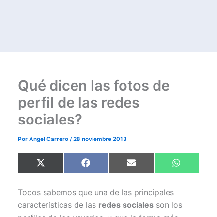
Qué dicen las fotos de
perfil de las redes
sociales?
Por
Angel Carrero
/
28 noviembre 2013
Compartir
Compartir
Compartir
Compartir
X
F
E
W
en
en
en
en
(
a
m
h
T
c
a
a
w
e
i
t
Todos sabemos que una de las principales
i
b
l
s
t
o
A
características de las
redes sociales
son los
t
o
p
e
k
p