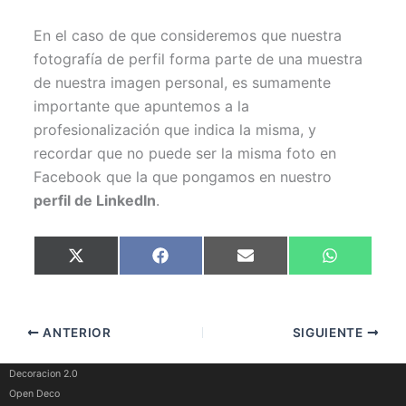
En el caso de que consideremos que nuestra
fotografía de perfil forma parte de una muestra
de nuestra imagen personal, es sumamente
importante que apuntemos a la
profesionalización que indica la misma, y
recordar que no puede ser la misma foto en
Facebook que la que pongamos en nuestro
perfil de LinkedIn
.
Compartir
Compartir
Compartir
Compartir
X
F
E
W
en
en
en
en
(
a
m
h
T
c
a
a
w
e
i
t
i
b
l
s
t
o
A
ANTERIOR
SIGUIENTE
t
o
p
e
k
p
r
)
Decoracion 2.0
Open Deco