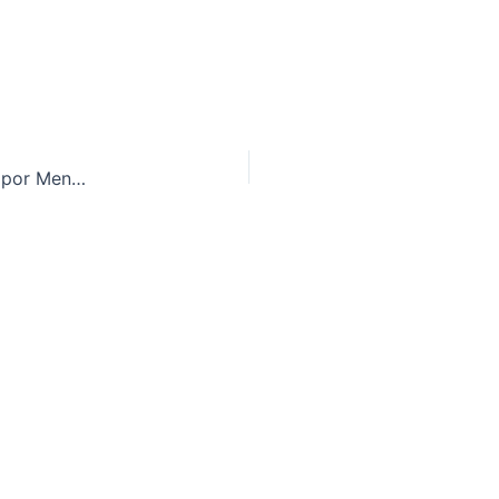
Realme Lanza la Serie P4: Baterías de 7,500 mAh por Menos de 150 Euros