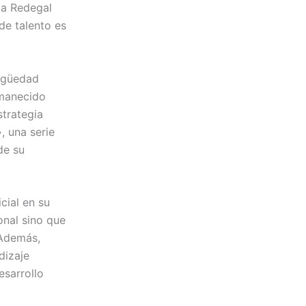
a a Redegal
de talento es
tigüedad
rmanecido
strategia
, una serie
de su
icial en su
onal sino que
 Además,
dizaje
esarrollo