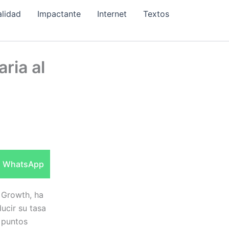
alidad
Impactante
Internet
Textos
ria al
Compartir
WhatsApp
en
 Growth, ha
ucir su tasa
2 puntos