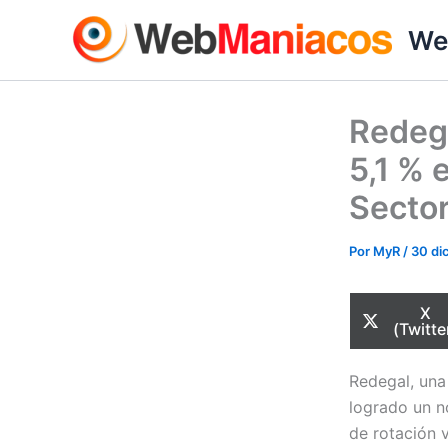
Ir
We
al
contenido
Redega
5,1 % 
Sector
Por
MyR
/
30 di
Com
X
en
(Twitte
Redegal, una
logrado un n
de rotación 