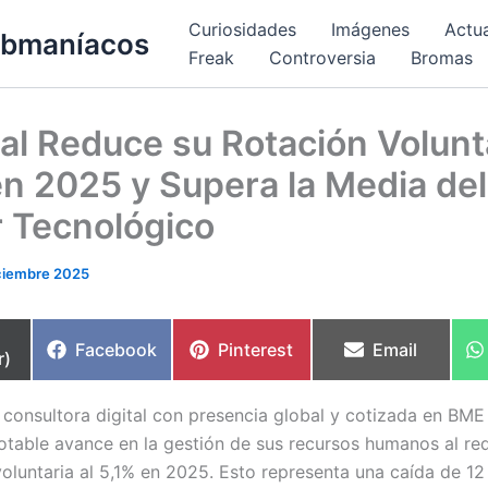
Curiosidades
Imágenes
Actu
bmaníacos
Freak
Controversia
Bromas
l Reduce su Rotación Volunta
en 2025 y Supera la Media del
 Tecnológico
ciembre 2025
partir
Compartir
Compartir
Compartir
Facebook
Pinterest
Email
r)
en
en
en
 consultora digital con presencia global y cotizada en BME
otable avance en la gestión de sus recursos humanos al red
voluntaria al 5,1% en 2025. Esto representa una caída de 1