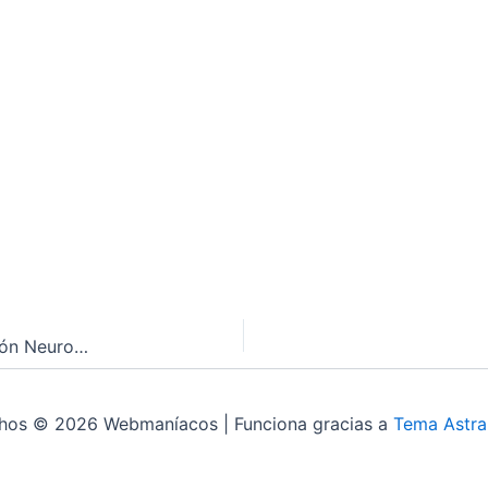
Reimaginando la Educación en UI/UX para Inclusión Neurodiversa e Inteligencia Artificial
chos © 2026 Webmaníacos | Funciona gracias a
Tema Astra