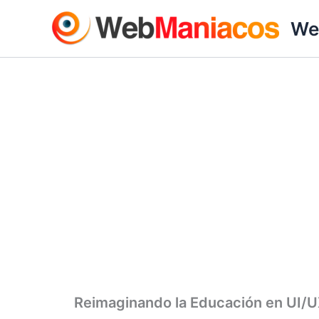
Ir
We
al
contenido
Reimaginando la Educación en UI/UX