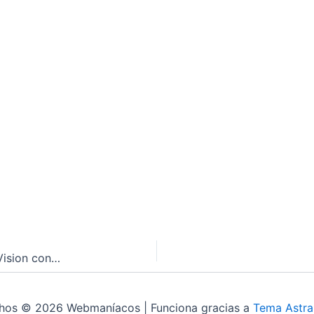
Revolución en Ópticas: Innovación de Cione y V-Vision con Realidad Virtual Clínica
chos © 2026 Webmaníacos | Funciona gracias a
Tema Astra