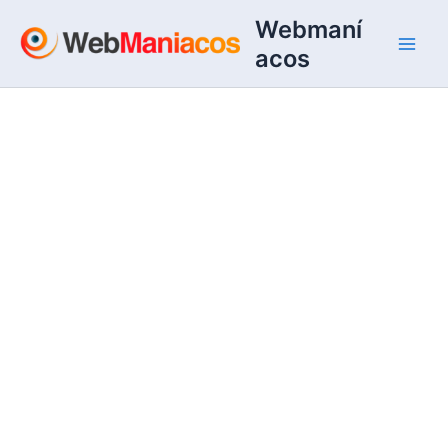
Ir
Webmaní
al
acos
contenido