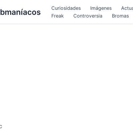
Curiosidades
Imágenes
Actu
bmaníacos
Freak
Controversia
Bromas
c