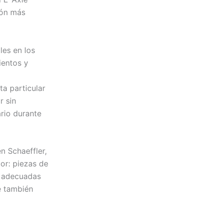
ión más
les en los
ientos y
ta particular
r sin
rio durante
n Schaeffler,
or: piezas de
s adecuadas
ue también