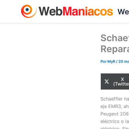
Ir
We
al
contenido
Schaef
Repara
Por
MyR
/
20 ma
Com
X
en
(Twitte
Schaeffler h
eje EMR3, ah
Peugeot 208e
eléctrico o 
eléctrico. S