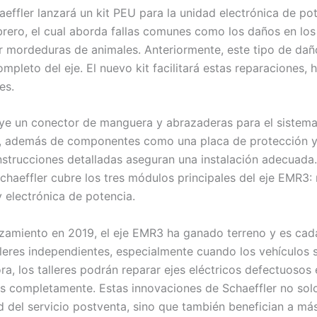
effler lanzará un kit PEU para la unidad electrónica de po
ebrero, el cual aborda fallas comunes como los daños en los
 mordeduras de animales. Anteriormente, este tipo de daño
pleto del eje. El nuevo kit facilitará estas reparaciones, 
es.
luye un conector de manguera y abrazaderas para el sistem
n, además de componentes como una placa de protección 
instrucciones detalladas aseguran una instalación adecuada
chaeffler cubre los tres módulos principales del eje EMR3: 
 electrónica de potencia.
zamiento en 2019, el eje EMR3 ha ganado terreno y es ca
leres independientes, especialmente cuando los vehículos 
ra, los talleres podrán reparar ejes eléctricos defectuosos 
s completamente. Estas innovaciones de Schaeffler no sol
ad del servicio postventa, sino que también benefician a m