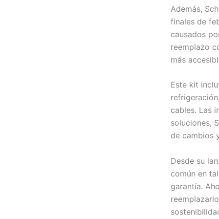
Además, Scha
finales de f
causados por
reemplazo com
más accesibl
Este kit inc
refrigeració
cables. Las 
soluciones, S
de cambios y
Desde su lan
común en tal
garantía. Aho
reemplazarlo
sostenibilid