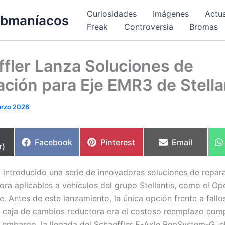
Curiosidades
Imágenes
Actu
bmaníacos
Freak
Controversia
Bromas
fler Lanza Soluciones de
ción para Eje EMR3 de Stella
rzo 2026
partir
Compartir
Compartir
Compartir
Facebook
Pinterest
Email
r)
en
en
en
a introducido una serie de innovadoras soluciones de repara
ora aplicables a vehículos del grupo Stellantis, como el Op
. Antes de este lanzamiento, la única opción frente a fallo
la caja de cambios reductora era el costoso reemplazo comp
in embargo, la llegada del Schaeffler E-Axle RepSystem-G, e