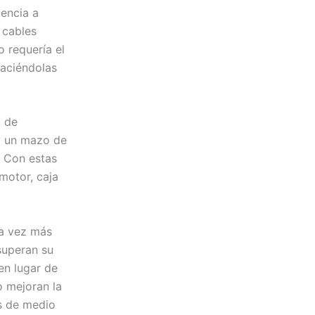
tencia a
 cables
 requería el
haciéndolas
a de
y un mazo de
. Con estas
motor, caja
da vez más
superan su
en lugar de
o mejoran la
ás de medio