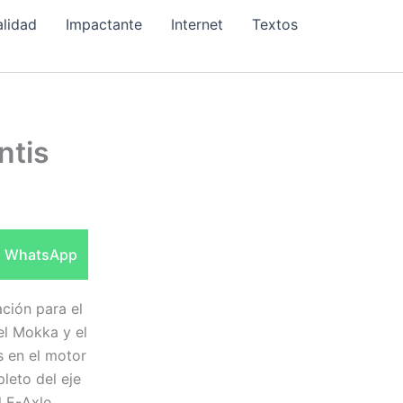
alidad
Impactante
Internet
Textos
ntis
Compartir
WhatsApp
en
ción para el
el Mokka y el
s en el motor
leto del eje
l E-Axle