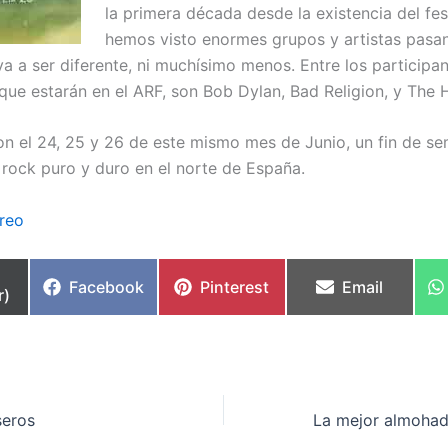
la primera década desde la existencia del fest
hemos visto enormes grupos y artistas pasan
va a ser diferente, ni muchísimo menos. Entre los participa
que estarán en el ARF, son Bob Dylan, Bad Religion, y The 
on el 24, 25 y 26 de este mismo mes de Junio, un fin de s
rock puro y duro en el norte de España.
reo
partir
Compartir
Compartir
Compartir
Facebook
Pinterest
Email
r)
en
en
en
seros