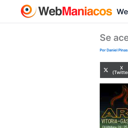
Ir
We
al
contenido
Se ace
Por
Daniel Pina
Com
X
en
(Twitte