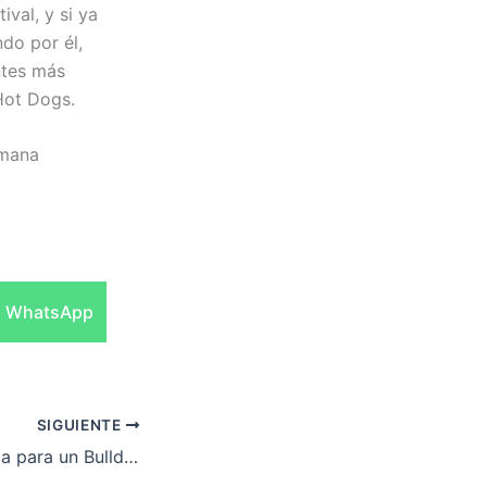
ival, y si ya
do por él,
ntes más
Hot Dogs.
emana
Compartir
WhatsApp
en
SIGUIENTE
La mejor almohada para un Bulldog