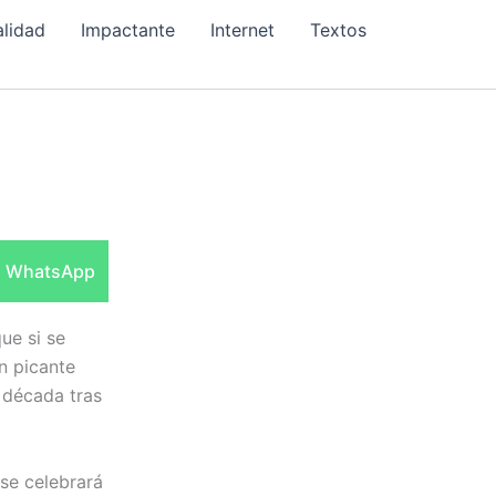
alidad
Impactante
Internet
Textos
Compartir
WhatsApp
en
ue si se
n picante
 década tras
se celebrará