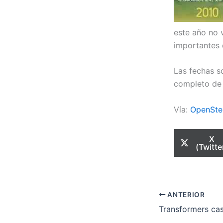
este año no 
importantes 
Las fechas s
completo de 
Vía:
OpenSte
Com
X
en
(Twitte
ANTERIOR
Transformers ca