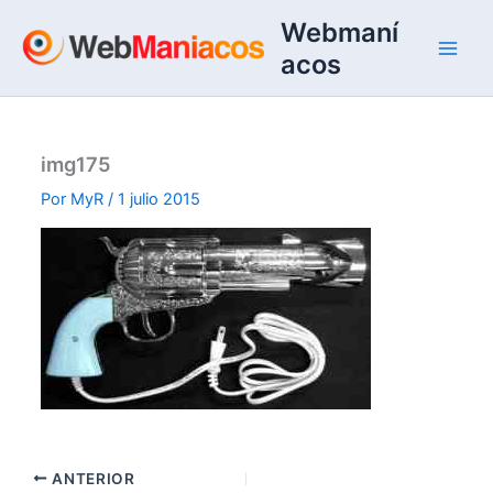
Ir
Webmaní
al
acos
contenido
img175
Por
MyR
/
1 julio 2015
ANTERIOR