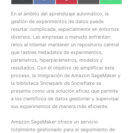
en
en
en
en
en
(
a
i
m
h
T
c
n
a
a
w
e
t
i
t
En el ámbito del aprendizaje automático, la
i
b
e
l
s
t
o
r
A
gestión de experimentos de datos puede
t
o
e
p
resultar complicada, especialmente en entornos
e
k
s
p
r
t
diversos. Las empresas a menudo enfrentan
)
retos al intentar mantener un repositorio central
que rastree metadatos de experimentos,
parámetros, hiperparámetros, modelos y
resultados. Con el objetivo de simplificar este
proceso, la integración de Amazon SageMaker y
la biblioteca Snowpark de Snowflake se
presenta como una solución eficaz que permite
a los científicos de datos gestionar y supervisar
sus experimentos de manera más eficiente.
Amazon SageMaker ofrece un servicio
totalmente gestionado para el seguimiento de