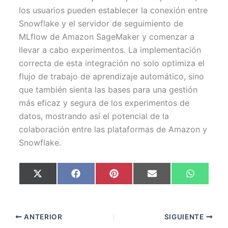
los usuarios pueden establecer la conexión entre
Snowflake y el servidor de seguimiento de
MLflow de Amazon SageMaker y comenzar a
llevar a cabo experimentos. La implementación
correcta de esta integración no solo optimiza el
flujo de trabajo de aprendizaje automático, sino
que también sienta las bases para una gestión
más eficaz y segura de los experimentos de
datos, mostrando así el potencial de la
colaboración entre las plataformas de Amazon y
Snowflake.
Compartir
Compartir
Compartir
Compartir
Comparti
X
F
P
E
W
en
en
en
en
en
(
a
i
m
h
T
c
n
a
a
w
e
t
i
t
i
b
e
l
s
t
o
r
A
ANTERIOR
SIGUIENTE
t
o
e
p
e
k
s
p