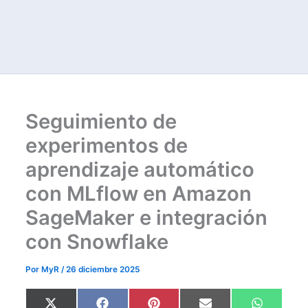
Seguimiento de
experimentos de
aprendizaje automático
con MLflow en Amazon
SageMaker e integración
con Snowflake
Por
MyR
/
26 diciembre 2025
Compartir
Compartir
Compartir
Compartir
Comparti
X
F
P
E
W