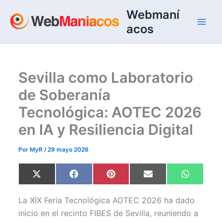
Ir
Webmaní
al
acos
contenido
Sevilla como Laboratorio
de Soberanía
Tecnológica: AOTEC 2026
en IA y Resiliencia Digital
Por
MyR
/
29 mayo 2026
Compartir
Compartir
Compartir
Compartir
Comparti
X
F
P
E
W
en
en
en
en
en
(
a
i
m
h
T
c
n
a
a
w
e
t
i
t
La XIX Feria Tecnológica AOTEC 2026 ha dado
i
b
e
l
s
t
o
r
A
inicio en el recinto FIBES de Sevilla, reuniendo a
t
o
e
p