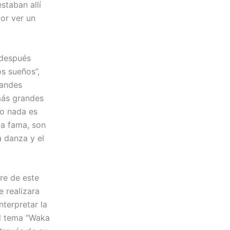
staban allí
por ver un
 después
s sueños”,
andes
más grandes
ro nada es
la fama, son
a danza y el
re de este
 realizara
terpretar la
el tema “Waka