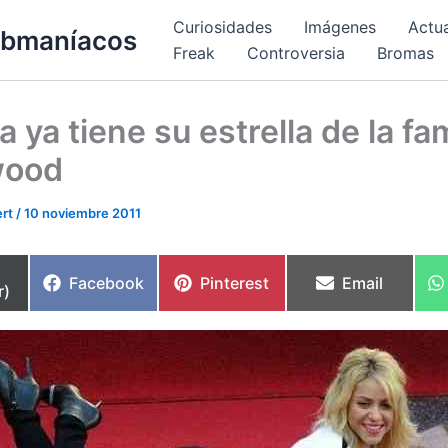
Curiosidades
Imágenes
Actu
bmaníacos
Freak
Controversia
Bromas
a ya tiene su estrella de la f
wood
ert
/
10 noviembre 2011
partir
Compartir
Compartir
Compartir
Facebook
Pinterest
Email
r)
en
en
en