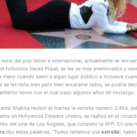
 reina del pop latino e internacional, actualmente se encue
l futbolista Gerad Piqué, se les ve muy enamorados y si
a mano cuando salen a algún lugar público e inclusive cua
a se les nota bien pero bien encarame lados, se podría dec
 anterior novio con el cual paso algunos años de noviazgo.
tante Shakira recibió el martes la estrella numero 2.454, d
fama en Hollywood Estados Unidos, se realizo en el corazó
trito del cine de Los Ángeles, que constato la AFP
.
En una r
ira
dijo estas palabras, “Todos tenemos una
estrella
”, habl