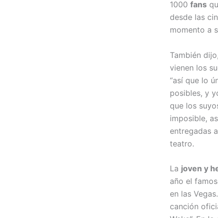
1000
fans
qu
desde las cin
momento a su
También dijo
vienen los s
“así que lo ú
posibles, y 
que los suyo
imposible, as
entregadas a 
teatro.
La
joven y 
año el famo
en las Vegas
canción ofic