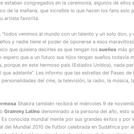
e estaban congregados en la ceremonia, algunos de ellos e
co de la mañana, que increíble lo que hacen los fans solo 
 artista favorita.
, “todos venimos al mundo con un talento y un solo don, y
ueños y nadie tiene el poder de oponerse a esos maravilloso
nico que quisiera decirles es que tengan los
sueños
más gr
yo espero que a un futuro sus hijos tengan sueños todavía 
s, porque en este hermoso país (Estados Unidos), nada pe
í que adelante”. Les informo que las estrellas del Paseo de 
personalidades del cine, la televisión, la radio, la música, l
hermosa
Shakira también recibirá el miércoles 9 de noviemb
so
Grammy Latino
denominado a la persona del año, esto se
. Es conocida mundial mente por sus grandes éxitos y por in
ial del Mundial 2010 de Futbol celebrada en Sudáfrica por 