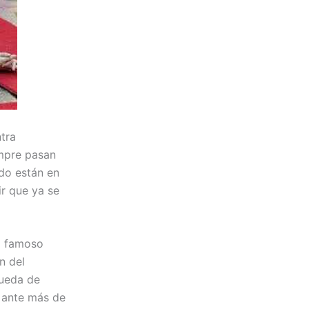
ntra
empre pasan
ndo están en
ir que ya se
el famoso
n del
ueda de
o ante más de