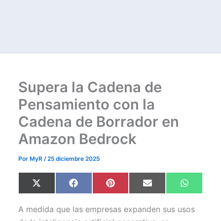
Supera la Cadena de
Pensamiento con la
Cadena de Borrador en
Amazon Bedrock
Por
MyR
/
25 diciembre 2025
Compartir
Compartir
Compartir
Compartir
Comparti
X
F
P
E
W
en
en
en
en
en
(
a
i
m
h
T
c
n
a
a
w
e
t
i
t
A medida que las empresas expanden sus usos
i
b
e
l
s
t
o
r
A