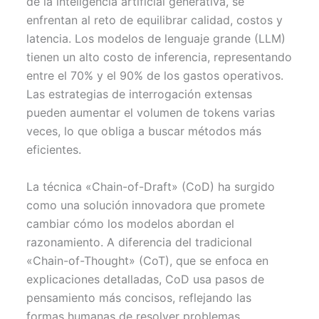
de la inteligencia artificial generativa, se
t
o
e
p
enfrentan al reto de equilibrar calidad, costos y
e
k
s
p
r
t
latencia. Los modelos de lenguaje grande (LLM)
)
tienen un alto costo de inferencia, representando
entre el 70% y el 90% de los gastos operativos.
Las estrategias de interrogación extensas
pueden aumentar el volumen de tokens varias
veces, lo que obliga a buscar métodos más
eficientes.
La técnica «Chain-of-Draft» (CoD) ha surgido
como una solución innovadora que promete
cambiar cómo los modelos abordan el
razonamiento. A diferencia del tradicional
«Chain-of-Thought» (CoT), que se enfoca en
explicaciones detalladas, CoD usa pasos de
pensamiento más concisos, reflejando las
formas humanas de resolver problemas.