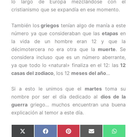
lo largo de Europa mezclándose con el
cristianismo que se expandía en ese momento.
También los
griegos
tenían algo de manía a este
número ya que consideraban que las
etapas
en
la vida de un hombre eran 12 y que la
décimotercera no era otra que la
muerte
. Se
considera incluso que es un número aberrante,
ya que todo lo «natural» finaliza en el 12: las
12
casas del zodiaco
, los 12
meses del año
…
Si a esto le unimos que el
martes
toma su
nombre por ser el día dedicado al
dios de la
guerra
griego… muchos encuentran una buena
explicación al temor a este día.
Compartir
Compartir
Compartir
Compartir
Comparti
X
F
P
E
W