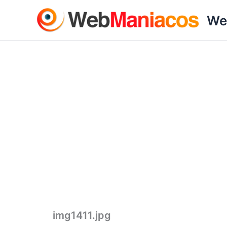
Ir
We
al
contenido
img1411.jpg