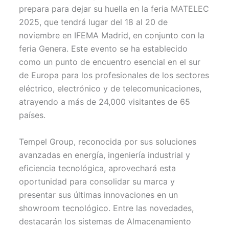
i
b
e
l
s
t
o
r
A
prepara para dejar su huella en la feria MATELEC
t
o
e
p
2025, que tendrá lugar del 18 al 20 de
e
k
s
p
r
t
noviembre en IFEMA Madrid, en conjunto con la
)
feria Genera. Este evento se ha establecido
como un punto de encuentro esencial en el sur
de Europa para los profesionales de los sectores
eléctrico, electrónico y de telecomunicaciones,
atrayendo a más de 24,000 visitantes de 65
países.
Tempel Group, reconocida por sus soluciones
avanzadas en energía, ingeniería industrial y
eficiencia tecnológica, aprovechará esta
oportunidad para consolidar su marca y
presentar sus últimas innovaciones en un
showroom tecnológico. Entre las novedades,
destacarán los sistemas de Almacenamiento