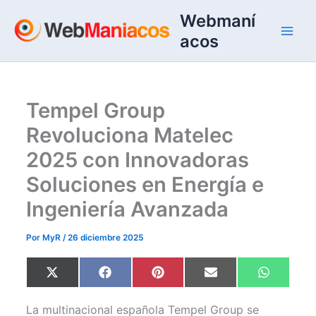
Ir
Webmaní
al
acos
contenido
Tempel Group
Revoluciona Matelec
2025 con Innovadoras
Soluciones en Energía e
Ingeniería Avanzada
Por
MyR
/
26 diciembre 2025
Compartir
Compartir
Compartir
Compartir
Comparti
X
F
P
E
W
en
en
en
en
en
(
a
i
m
h
T
c
n
a
a
w
e
t
i
t
La multinacional española Tempel Group se