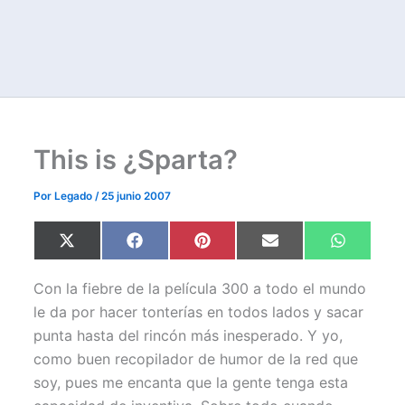
This is ¿Sparta?
Por
Legado
/
25 junio 2007
Compartir
Compartir
Compartir
Compartir
Comparti
X
F
P
E
W
en
en
en
en
en
(
a
i
m
h
T
c
n
a
a
w
e
t
i
t
Con la fiebre de la película 300 a todo el mundo
i
b
e
l
s
t
o
r
A
le da por hacer tonterías en todos lados y sacar
t
o
e
p
punta hasta del rincón más inesperado. Y yo,
e
k
s
p
r
t
como buen recopilador de humor de la red que
)
soy, pues me encanta que la gente tenga esta