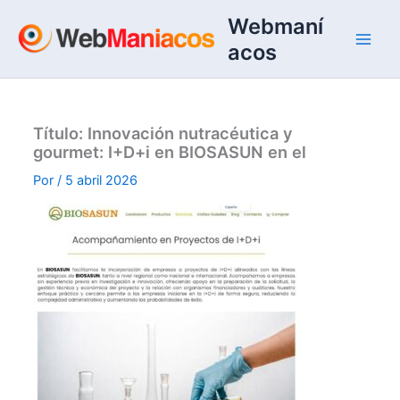
Ir
Webmaní
al
acos
contenido
Título: Innovación nutracéutica y
gourmet: I+D+i en BIOSASUN en el
Por
/
5 abril 2026