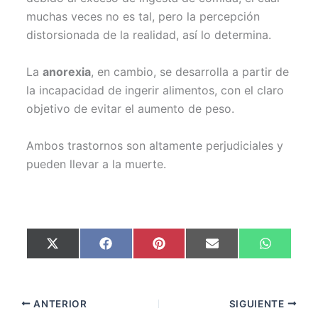
muchas veces no es tal, pero la percepción
distorsionada de la realidad, así lo determina.
La
anorexia
, en cambio, se desarrolla a partir de
la incapacidad de ingerir alimentos, con el claro
objetivo de evitar el aumento de peso.
Ambos trastornos son altamente perjudiciales y
pueden llevar a la muerte.
Compartir
Compartir
Compartir
Compartir
Comparti
X
F
P
E
W
en
en
en
en
en
(
a
i
m
h
T
c
n
a
a
w
e
t
i
t
i
b
e
l
s
t
o
r
A
ANTERIOR
SIGUIENTE
t
o
e
p
e
k
s
p