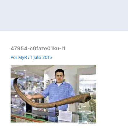
47954-c0faze01ku-l1
Por
MyR
/
1 julio 2015