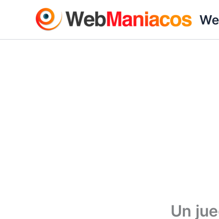
Ir
We
al
contenido
Un jue