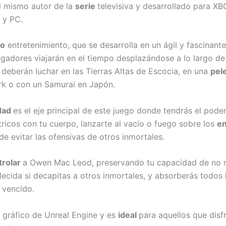
el mismo autor de la
serie
televisiva y desarrollado para X
 y PC.
o
entretenimiento, que se desarrolla en un ágil y fascinant
jugadores viajarán en el tiempo desplazándose a lo largo d
deberán luchar en las Tierras Altas de Escocia, en una
pel
k o con un Samurai en Japón.
idad
es el eje principal de este juego donde tendrás el pode
tricos con tu cuerpo, lanzarte al vacío o fuego sobre los
e
de evitar las ofensivas de otros inmortales.
trolar
a Owen Mac Leod, preservando tu capacidad de no mo
lecida si decapitas a otros inmortales, y absorberás todos 
 vencido.
r gráfico de Unreal Engine y es
ideal
para aquellos que disf