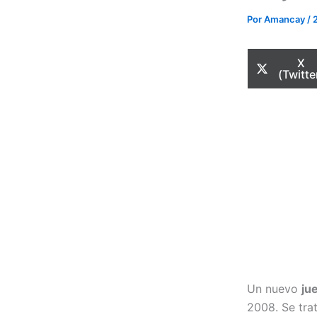
Por
Amancay
/
Com
X
en
(Twitte
Un nuevo
ju
2008. Se tra