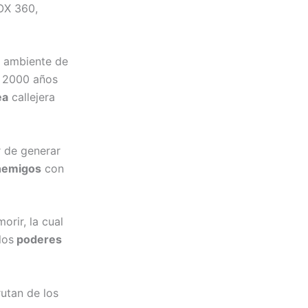
BOX 360,
e ambiente de
e 2000 años
ea
callejera
r de generar
nemigos
con
rir, la cual
los
poderes
rutan de los