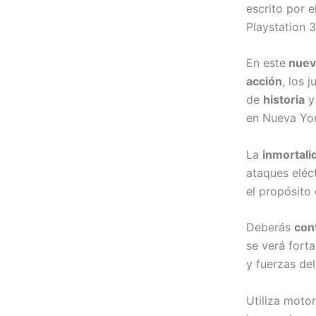
escrito por 
Playstation 3
En este
nuev
acción
, los 
de
historia
y 
en Nueva Yor
La
inmortal
ataques eléc
el propósito 
Deberás
con
se verá forta
y fuerzas del
Utiliza moto