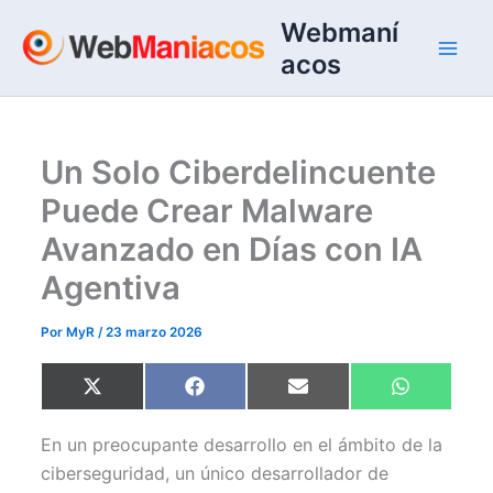
Ir
Webmaní
al
acos
contenido
Un Solo Ciberdelincuente
Puede Crear Malware
Avanzado en Días con IA
Agentiva
Por
MyR
/
23 marzo 2026
Compartir
Compartir
Compartir
Compartir
X
F
E
W
en
en
en
en
(
a
m
h
T
c
a
a
w
e
i
t
En un preocupante desarrollo en el ámbito de la
i
b
l
s
t
o
A
ciberseguridad, un único desarrollador de
t
o
p