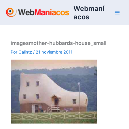
Ir
Webmaní
al
acos
contenido
imagesmother-hubbards-house_small
Por
Calintz
/
21 noviembre 2011