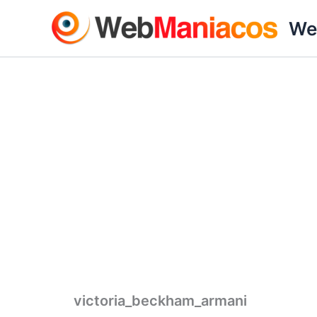
Ir
We
al
contenido
victoria_beckham_armani