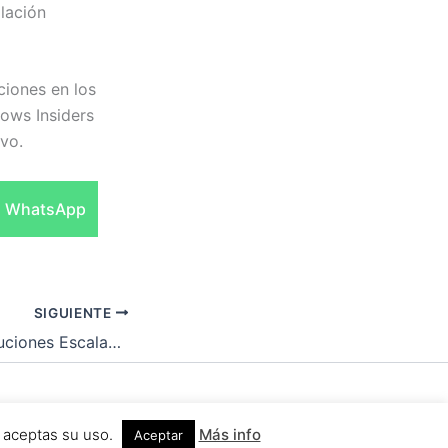
lación
ciones en los
dows Insiders
ivo.
Compartir
WhatsApp
en
SIGUIENTE
Desarrollo de Soluciones Escalables para Inspección de Paneles Solares con IA: Caso de Tata Power CoE y Amazon SageMaker
 para WordPress
b aceptas su uso.
Más info
Aceptar