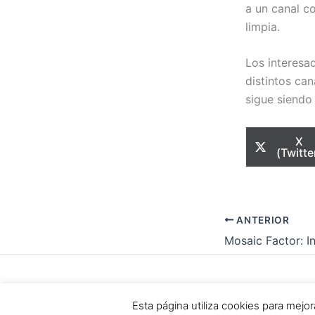
a un canal c
limpia.
Los interesa
distintos ca
sigue siendo 
Com
X
en
(Twitte
ANTERIOR
Todos los dere
Esta página utiliza cookies para mej