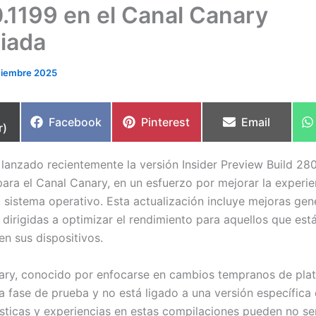
.1199 en el Canal Canary
iada
ciembre 2025
partir
Compartir
Compartir
Compartir
Facebook
Pinterest
Email
r)
en
en
en
 lanzado recientemente la versión Insider Preview Build 28
ara el Canal Canary, en un esfuerzo por mejorar la experie
u sistema operativo. Esta actualización incluye mejoras gen
 dirigidas a optimizar el rendimiento para aquellos que es
en sus dispositivos.
ary, conocido por enfocarse en cambios tempranos de plat
a fase de prueba y no está ligado a una versión específic
ísticas y experiencias en estas compilaciones pueden no se