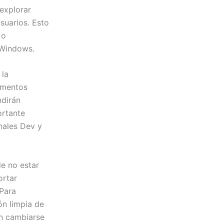
 explorar
suarios. Esto
 o
 Windows.
 la
lementos
ndirán
ortante
nales Dev y
de no estar
ortar
 Para
ón limpia de
án cambiarse