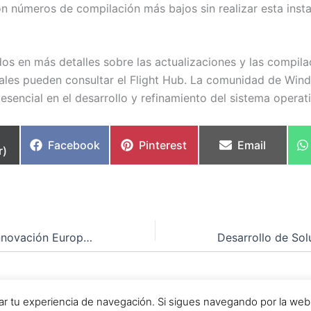
on números de compilación más bajos sin realizar esta insta
dos en más detalles sobre las actualizaciones y las compila
nales pueden consultar el Flight Hub. La comunidad de Win
esencial en el desarrollo y refinamiento del sistema operat
partir
Compartir
Compartir
Compartir
Facebook
Pinterest
Email
r)
en
en
en
Mosaic Factor: Innovación Europea con Gemelos Digitales e Inteligencia Artificial Confiable
chos © 2026 Webmaníacos | Funciona gracias a
Tema Astra
orar tu experiencia de navegación. Si sigues navegando por la we