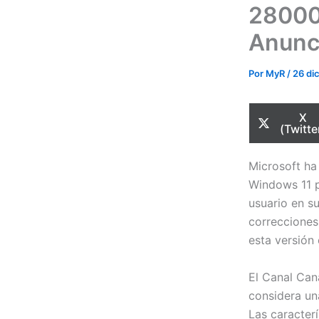
28000
Anunc
Por
MyR
/
26 di
Com
X
en
(Twitte
Microsoft ha
Windows 11 p
usuario en s
correcciones
esta versión 
El Canal Can
considera un
Las caracter