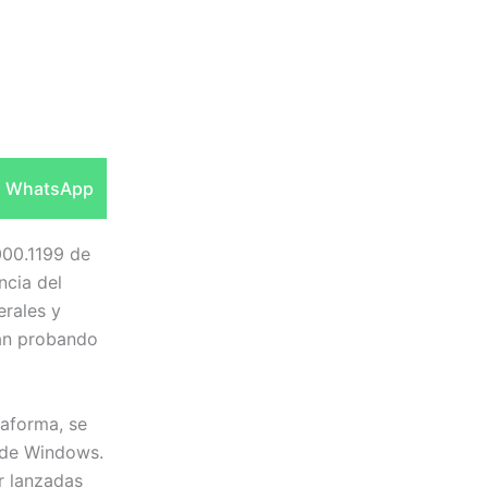
Compartir
WhatsApp
en
000.1199 de
ncia del
erales y
tán probando
aforma, se
a de Windows.
r lanzadas