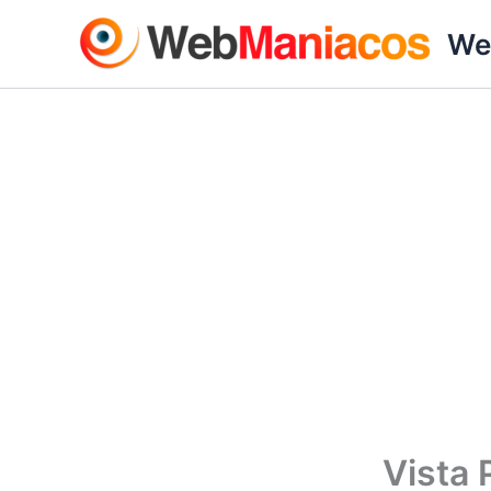
Ir
We
al
contenido
Vista 