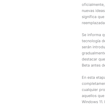
oficialmente
nuevas ideas
significa que
reemplazadas
Se informa q
tecnología d
serán introd
gradualmente
destacar que
Beta antes d
En esta etap
completament
cualquier pr
aquellos que 
Windows 11. 