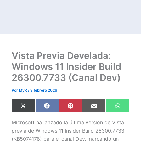
Vista Previa Develada:
Windows 11 Insider Build
26300.7733 (Canal Dev)
Por
MyR
/
9 febrero 2026
Compartir
Compartir
Compartir
Compartir
Comparti
X
F
P
E
W
en
en
en
en
en
(
a
i
m
h
T
c
n
a
a
w
e
t
i
t
Microsoft ha lanzado la última versión de Vista
i
b
e
l
s
t
o
r
A
previa de Windows 11 Insider Build 26300.7733
t
o
e
p
(KB5074178) para el canal Dev, marcando un
e
k
s
p