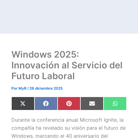
Windows 2025:
Innovación al Servicio del
Futuro Laboral
Por
MyR
/
26 diciembre 2025
Compartir
Compartir
Compartir
Compartir
Comparti
X
F
P
E
W
en
en
en
en
en
(
a
i
m
h
T
c
n
a
a
w
e
t
i
t
Durante la conferencia anual Microsoft Ignite, la
i
b
e
l
s
t
o
r
A
compañía ha revelado su visión para el futuro de
t
o
e
p
Windows, marcando el 40 aniversario del
e
k
s
p