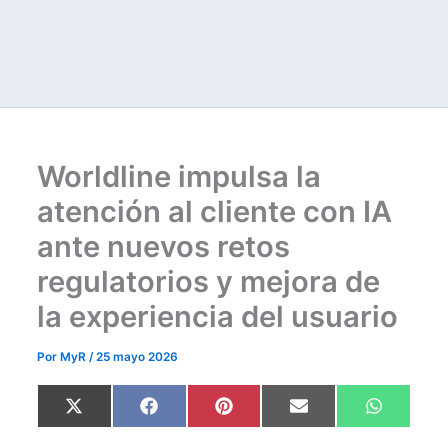
Worldline impulsa la
atención al cliente con IA
ante nuevos retos
regulatorios y mejora de
la experiencia del usuario
Por
MyR
/
25 mayo 2026
Compartir
Compartir
Compartir
Compartir
Comparti
X
F
P
E
W
en
en
en
en
en
(
a
i
m
h
T
c
n
a
a