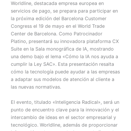
w
e
t
i
t
Worldline, destacada empresa europea en
i
b
e
l
s
t
o
r
A
servicios de pago, se prepara para participar en
t
o
e
p
la próxima edición del Barcelona Customer
e
k
s
p
r
t
Congress el 19 de mayo en el World Trade
)
Center de Barcelona. Como Patrocinador
Platino, presentará su innovadora plataforma CX
Suite en la Sala monográfica de IA, mostrando
una demo bajo el lema «Cómo la IA nos ayuda a
cumplir la Ley SAC». Esta presentación resalta
cómo la tecnología puede ayudar a las empresas
a adaptar sus modelos de atención al cliente a
las nuevas normativas.
El evento, titulado «Inteligencia Radical», será un
punto de encuentro clave para la innovación y el
intercambio de ideas en el sector empresarial y
tecnológico. Worldline, además de proporcionar