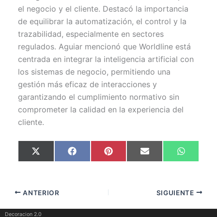
el negocio y el cliente. Destacó la importancia
de equilibrar la automatización, el control y la
trazabilidad, especialmente en sectores
regulados. Aguiar mencionó que Worldline está
centrada en integrar la inteligencia artificial con
los sistemas de negocio, permitiendo una
gestión más eficaz de interacciones y
garantizando el cumplimiento normativo sin
comprometer la calidad en la experiencia del
cliente.
Compartir
Compartir
Compartir
Compartir
Comparti
X
F
P
E
W
en
en
en
en
en
(
a
i
m
h
T
c
n
a
a
w
e
t
i
t
i
b
e
l
s
t
o
r
A
ANTERIOR
SIGUIENTE
t
o
e
p
e
k
s
p
r
t
)
Decoracion 2.0