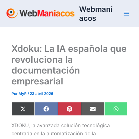
Ir
Webmaní
al
acos
contenido
Xdoku: La IA española que
revoluciona la
documentación
empresarial
Por
MyR
/
23 abril 2026
Compartir
Compartir
Compartir
Compartir
Comparti
X
F
P
E
W
en
en
en
en
en
(
a
i
m
h
T
c
n
a
a
w
e
t
i
t
XDOKU, la avanzada solución tecnológica
i
b
e
l
s
t
o
r
A
centrada en la automatización de la
t
o
e
p