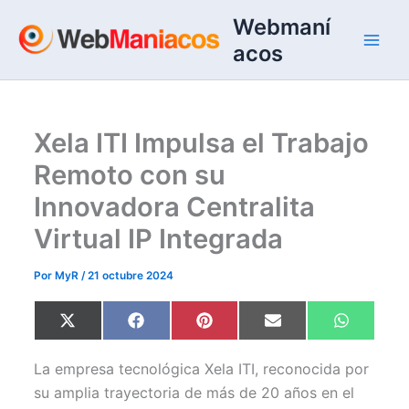
Ir
Webmaní
al
acos
contenido
Xela ITI Impulsa el Trabajo
Remoto con su
Innovadora Centralita
Virtual IP Integrada
Por
MyR
/
21 octubre 2024
Compartir
Compartir
Compartir
Compartir
Comparti
X
F
P
E
W
en
en
en
en
en
(
a
i
m
h
T
c
n
a
a
w
e
t
i
t
La empresa tecnológica Xela ITI, reconocida por
i
b
e
l
s
t
o
r
A
su amplia trayectoria de más de 20 años en el
t
o
e
p