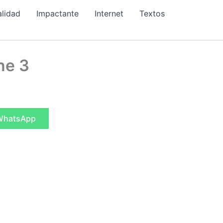
alidad
Impactante
Internet
Textos
one 3
ompartir
WhatsApp
n