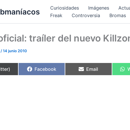
Curiosidades
Imágenes
Actu
bmaníacos
Freak
Controversia
Bromas
ficial: traíler del nuevo Killz
s
/
14 junio 2010
rtir
Compartir
Compartir
C
tter)
Facebook
Email
en
en
e