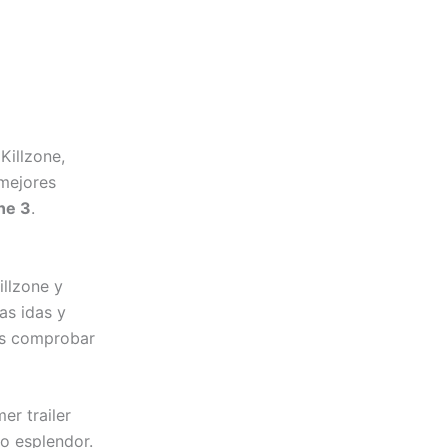
Killzone,
mejores
ne 3
.
illzone y
as idas y
os comprobar
er trailer
o esplendor.