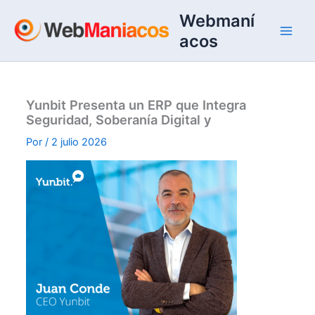
Ir
Webmaní
al
acos
contenido
Yunbit Presenta un ERP que Integra
Seguridad, Soberanía Digital y
Por
/
2 julio 2026