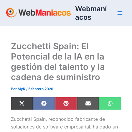
Ir
Webmaní
al
acos
contenido
Zucchetti Spain: El
Potencial de la IA en la
gestión del talento y la
cadena de suministro
Por
MyR
/
5 febrero 2026
Compartir
Compartir
Compartir
Compartir
Comparti
X
F
P
E
W
en
en
en
en
en
(
a
i
m
h
T
c
n
a
a
w
e
t
i
t
Zucchetti Spain, reconocido fabricante de
i
b
e
l
s
t
o
r
A
soluciones de software empresarial, ha dado un
t
o
e
p