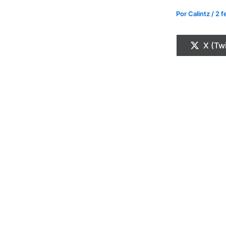
Por
Calintz
/
2 f
Compa
X (Twi
en