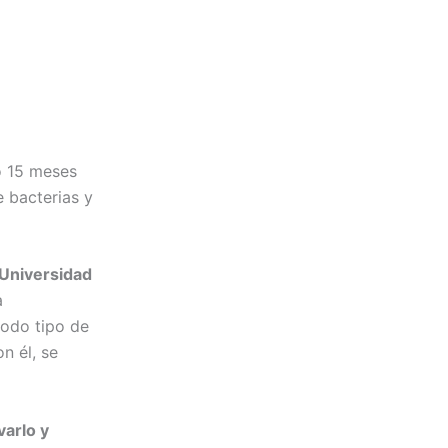
o 15 meses
e bacterias y
 Universidad
a
todo tipo de
n él, se
varlo y