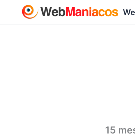
Ir
We
al
contenido
15 mes