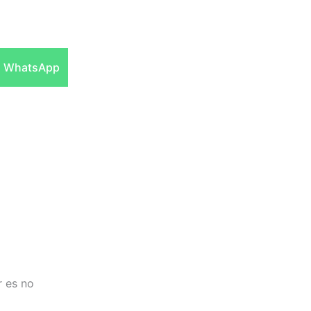
Compartir
WhatsApp
en
r es no