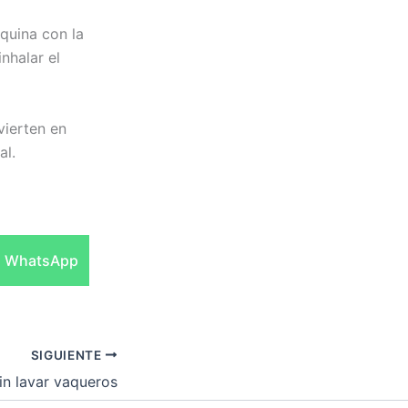
uina con la
nhalar el
nvierten en
al.
Compartir
WhatsApp
en
SIGUIENTE
in lavar vaqueros