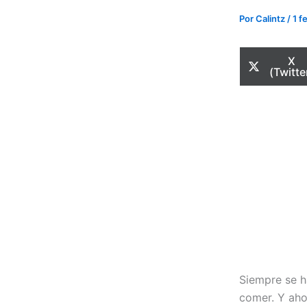
Por
Calintz
/
1 f
Com
X
en
(Twitte
Siempre se h
comer. Y aho