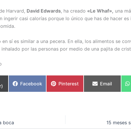
 de Harvard,
David Edwards
, ha creado
«Le Whaf»,
una máq
 ingerir casi calorías porque lo único que has de hacer es i
comida.
o en sí es similar a una pecera. En ella, los alimentos se co
 inhalado por las personas por medio de una pajita de crist
o
partir
Compartir
Compartir
Compartir
Facebook
Pinterest
Email
r)
en
en
en
a boca
15 meses s