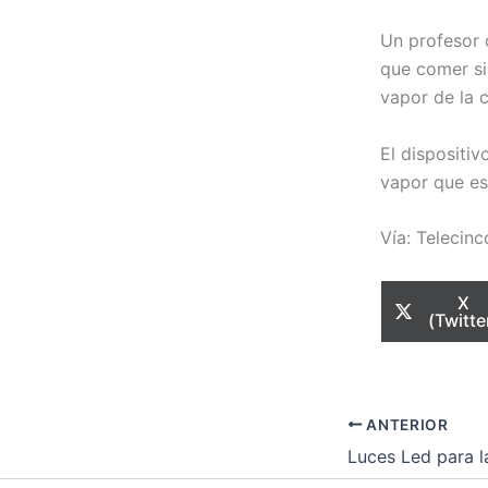
Un profesor
que comer sin
vapor de la 
El dispositiv
vapor que es
Vía: Telecinc
Com
X
en
(Twitte
ANTERIOR
Luces Led para l