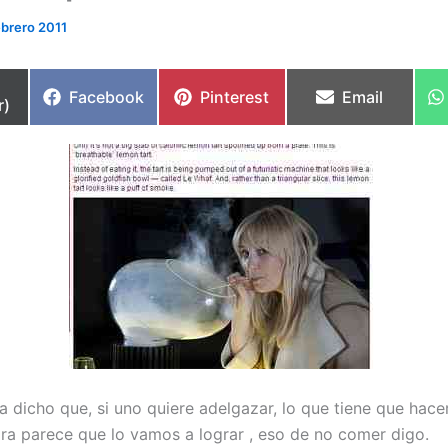
ebrero 2011
partir
Compartir
Compartir
Compartir
Facebook
Pinterest
Email
r)
en
en
en
a dicho que, si uno quiere adelgazar, lo que tiene que hace
ra parece que lo vamos a lograr , eso de no comer digo.