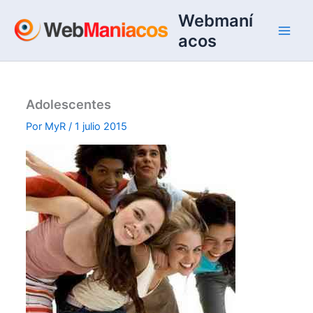
Ir
Webmaní
al
acos
contenido
Adolescentes
Por
MyR
/
1 julio 2015