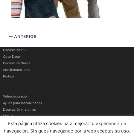
ANTERIOR
Decoracion 2.0
Open Deco
Decoración Sueca
Arquitectura Ideal
Pórtico
Videodecoración
Ayuda para manualidades
Decoración y jardines
Mimub
Esta página utiliza cookies para mejorar tu experiencia de
Más medios
navegación. Si sigues navegando por la web aceptas su uso.