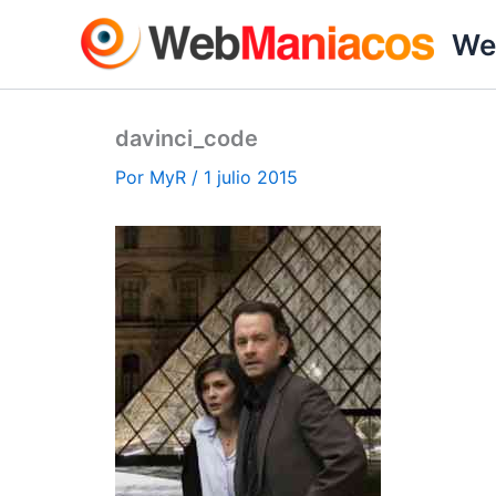
Ir
We
al
contenido
davinci_code
Por
MyR
/
1 julio 2015