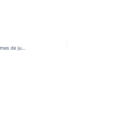
«Ángeles y Demonios» comienza a rodarse en el mes de junio