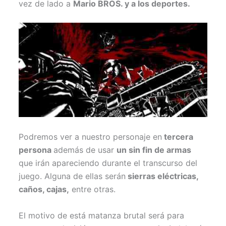
vez de lado a
Mario BROS. y a los deportes.
Podremos ver a nuestro personaje en
tercera
persona
además de usar
un sin fin de armas
que irán apareciendo durante el transcurso del
juego. Alguna de ellas serán
sierras eléctricas,
caños, cajas,
entre otras.
El motivo de está matanza brutal será para