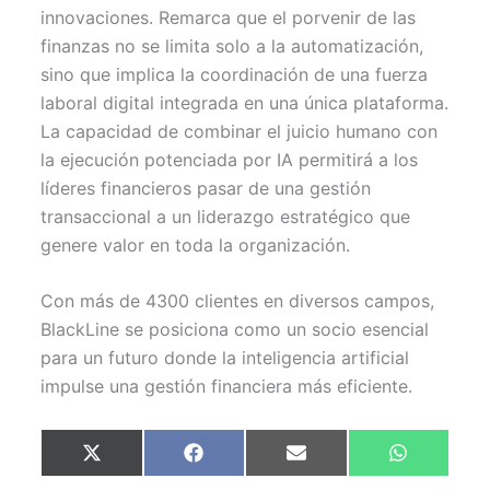
innovaciones. Remarca que el porvenir de las
finanzas no se limita solo a la automatización,
sino que implica la coordinación de una fuerza
laboral digital integrada en una única plataforma.
La capacidad de combinar el juicio humano con
la ejecución potenciada por IA permitirá a los
líderes financieros pasar de una gestión
transaccional a un liderazgo estratégico que
genere valor en toda la organización.
Con más de 4300 clientes en diversos campos,
BlackLine se posiciona como un socio esencial
para un futuro donde la inteligencia artificial
impulse una gestión financiera más eficiente.
Compartir
Compartir
Compartir
Compartir
X
F
E
W
en
en
en
en
(
a
m
h