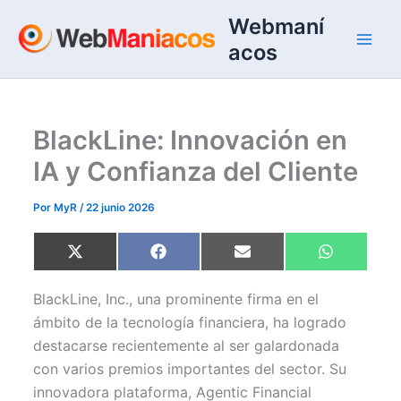
Ir
Webmaní
al
acos
contenido
BlackLine: Innovación en
IA y Confianza del Cliente
Por
MyR
/
22 junio 2026
Compartir
Compartir
Compartir
Compartir
X
F
E
W
en
en
en
en
(
a
m
h
T
c
a
a
w
e
i
t
BlackLine, Inc., una prominente firma en el
i
b
l
s
t
o
A
ámbito de la tecnología financiera, ha logrado
t
o
p
destacarse recientemente al ser galardonada
e
k
p
r
con varios premios importantes del sector. Su
)
innovadora plataforma, Agentic Financial