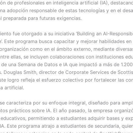
ón de profesionales en inteligencia artificial (IA), destacan
na adopción responsable de estas tecnologías y en el desa
al preparada para futuras exigencias.
iento fue otorgado a su iniciativa ‘Building an AI-Responsi
e’. Este programa busca capacitar y mejorar habilidades en 
 organización como en el ámbito externo, mediante diversa
ntre ellas, se incluyen colaboraciones con instituciones edu
 de una Semana de Datos e IA que impactó a más de 1.200
s. Douglas Smith, director de Corporate Services de Scotti
te logro refleja el esfuerzo colectivo por fortalecer las c
a artificial.
se caracteriza por su enfoque integral, diseñado para ampl
tos prácticos sobre IA. El año pasado, la empresa organiz
 educativos, permitiendo a estudiantes adquirir bases y exp
 IA. Este programa atrajo a estudiantes de secundaria, quie