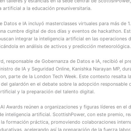
en talleres y estancias en la sede central de ScottishPowe
a artificial a la educación preuniversitaria.
 Datos e IA incluyó masterclasses virtuales para más de 1
na cumbre digital de dos días y eventos de hackathon. Es
uscan integrar la inteligencia artificial en las operaciones d
icándola en análisis de activos y predicción meteorológica.
rd, responsable de Gobernanza de Datos e IA, recibió el p
nistro de IA y Seguridad Online, Kanishka Narayan MP, dura
n, parte de la London Tech Week. Este contexto resalta l
l del galardón en el debate sobre la adopción responsable d
rtificial y la preparación del talento digital.
AI Awards reúnen a organizaciones y figuras líderes en el d
e inteligencia artificial. ScottishPower, con este premio, r
 la formación práctica, promoviendo colaboraciones intern
ucativas, acelerando así la preparación de la fuerza labor