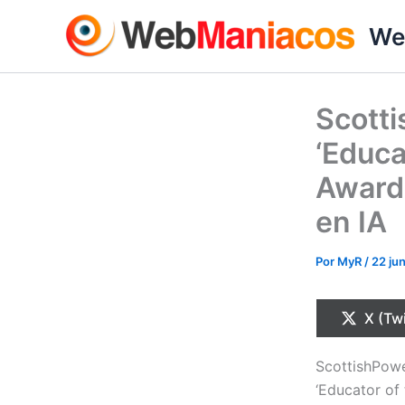
Ir
We
al
contenido
Scott
‘Educa
Awards
en IA
Por
MyR
/
22 ju
Compa
X (Twi
en
ScottishPower
‘Educator of