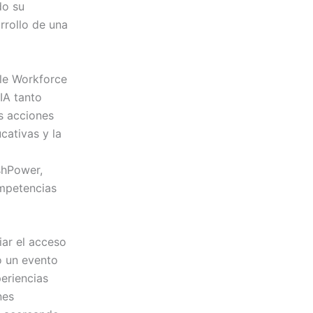
do su
rrollo de una
ble Workforce
IA tanto
s acciones
cativas y la
shPower,
ompetencias
iar el acceso
ó un evento
eriencias
nes