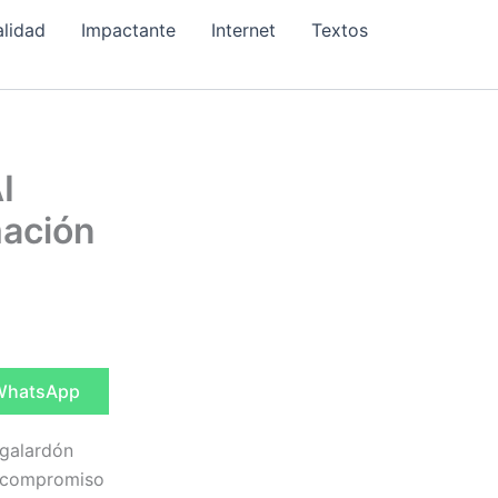
alidad
Impactante
Internet
Textos
I
mación
ompartir
WhatsApp
n
 galardón
su compromiso