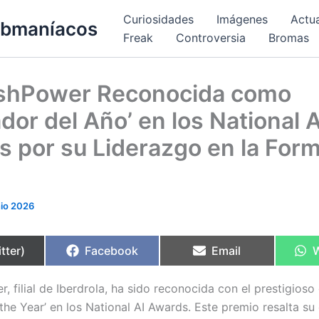
Curiosidades
Imágenes
Actu
bmaníacos
Freak
Controversia
Bromas
ishPower Reconocida como
dor del Año’ en los National A
 por su Liderazgo en la For
nio 2026
rtir
Compartir
Compartir
C
tter)
Facebook
Email
en
en
e
, filial de Iberdrola, ha sido reconocida con el prestigioso
 the Year’ en los National AI Awards. Este premio resalta 