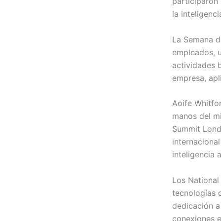
participaron 
la inteligenci
La Semana de
empleados, u
actividades b
empresa, apl
Aoife Whitfo
manos del mi
Summit Londo
internaciona
inteligencia a
Los National 
tecnologías d
dedicación a
conexiones ed