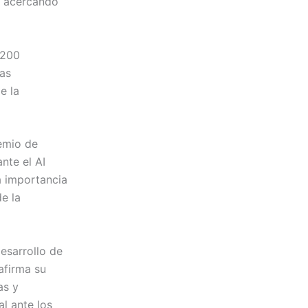
r, acercando
.200
tas
e la
remio de
nte el AI
a importancia
e la
esarrollo de
eafirma su
as y
al ante los